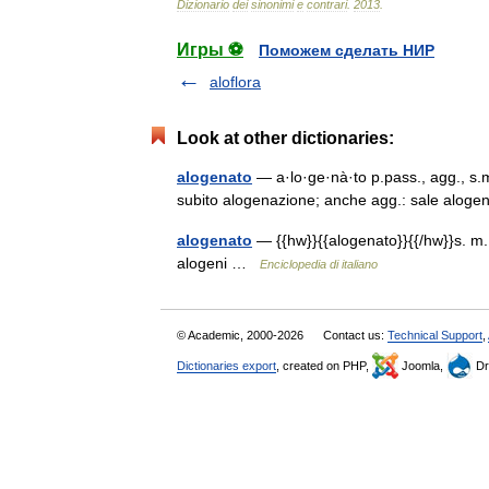
Dizionario
dei
sinonimi
e
contrari
.
2013
.
Игры ⚽
Поможем сделать НИР
aloflora
Look at other dictionaries:
alogenato
— a·lo·ge·nà·to p.pass., agg., s.
subito alogenazione; anche agg.: sale alo
alogenato
— {{hw}}{{alogenato}}{{/hw}}s. m.
alogeni …
Enciclopedia di italiano
© Academic, 2000-2026
Contact us:
Technical Support
,
Dictionaries export
, created on PHP,
Joomla,
Dr