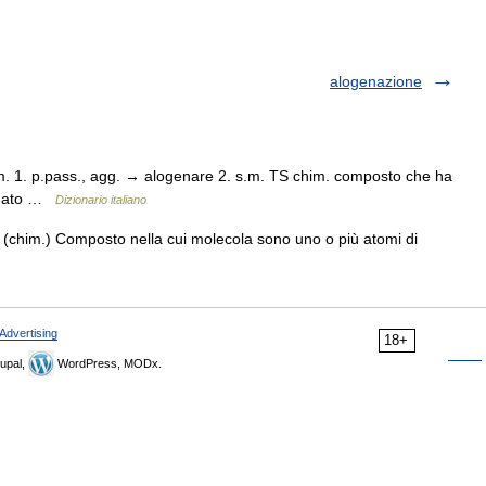
alogenazione
m. 1. p.pass., agg. → alogenare 2. s.m. TS chim. composto che ha
genato …
Dizionario italiano
 (chim.) Composto nella cui molecola sono uno o più atomi di
Advertising
18+
upal,
WordPress, MODx.