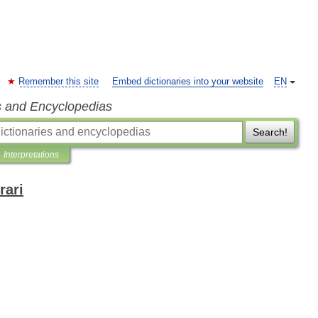
Remember this site
Embed dictionaries into your website
EN
s and Encyclopedias
Search!
Interpretations
rari