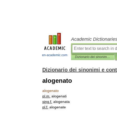
Academic Dictionarie
en-academic.com
Dizionario dei sinonimi e contrari
Dizionario dei sinonimi e cont
alogenato
alogenato
pl
.
m
.
alogenati
sing
.
f
.
alogenata
pl
.
f
.
alogenate